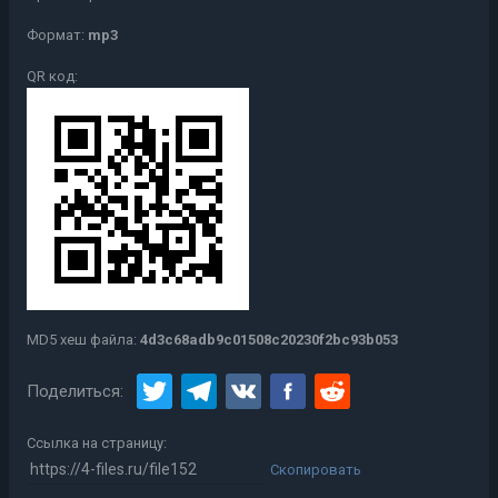
Формат:
mp3
QR код:
MD5 хеш файла:
4d3c68adb9c01508c20230f2bc93b053
Поделиться:
Ссылка на страницу:
Скопировать