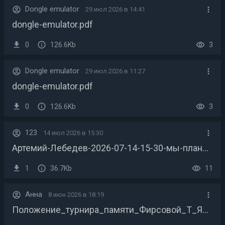
Dongle emulator
29 июл 2026 в 14:41
dongle-emulator.pdf
0
126.6Kb
3
Dongle emulator
29 июл 2026 в 11:27
dongle-emulator.pdf
0
126.6Kb
3
123
14 июл 2026 в 15:30
Артемий-Лебедев-2026-07-14-15-30-мы-планируем-[акцент]-НАПАСТЬ-на-твою-постройку!.mp3
1
36.7Kb
11
Анна
8 июн 2026 в 18:19
Положение_турнира_памяти_Фирсовой_Т_Я_25_февраля_2025__г_Краснодар.docx