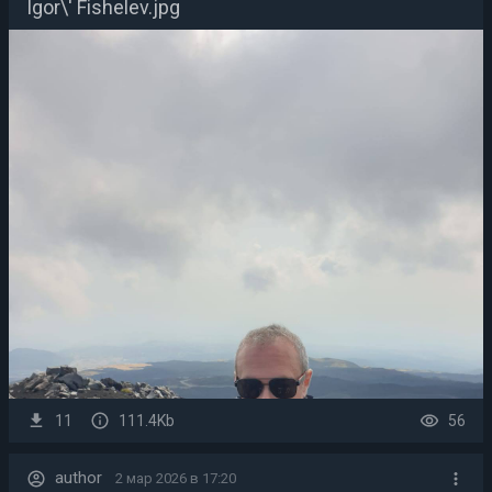
Igor\' Fishelev.jpg
11
111.4Kb
56
author
2 мар 2026 в 17:20