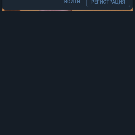
ВОЙТИ
РЕГИСТРАЦИЯ
12
147.8Kb
51
author
2 мар 2026 в 17:16
Igor Fishelev2001.3.JPG
13
2.7Mb
46
хвайт
1 мар 2026 в 11:12
Кредит_на_iPhone.mp3
19
629.8Kb
61