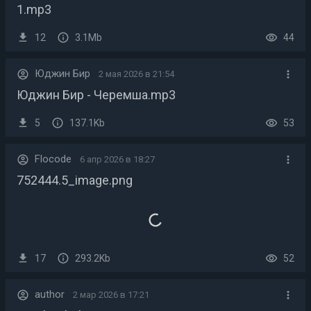
1.mp3
12
3.1Mb
44
Юджин Бир
2 мая 2026 в 21:54
Юджин Бир - Черемша.mp3
5
137.1Kb
53
Flocode
6 апр 2026 в 18:27
752444.5_image.png
17
293.2Kb
52
author
2 мар 2026 в 17:21