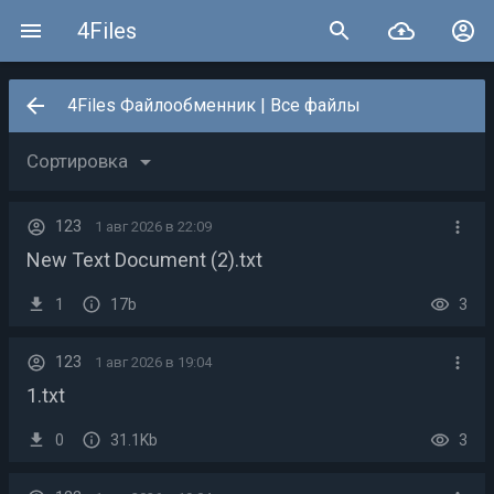
4Files
4Files Файлообменник
| Все файлы
arrow_drop_down
Сортировка
123
1 авг 2026 в 22:09
New Text Document (2).txt
1
17b
3
123
1 авг 2026 в 19:04
1.txt
0
31.1Kb
3