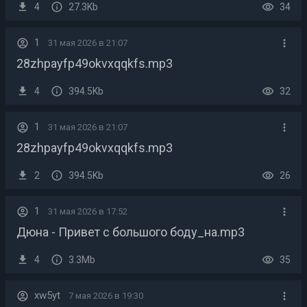
4
27.3Kb
34
1
31 мая 2026 в 21:07
28zhpayfp49okvxqqkfs.mp3
4
394.5Kb
32
1
31 мая 2026 в 21:07
28zhpayfp49okvxqqkfs.mp3
2
394.5Kb
26
1
31 мая 2026 в 17:52
Дюна - Привет с большого боду_на.mp3
4
3.3Mb
35
xw5yt
7 мая 2026 в 19:30