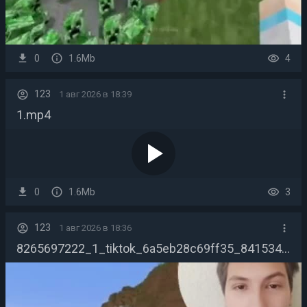
0
1.6Mb
4
123
1 авг 2026 в 18:39
1.mp4
play_arrow
0
1.6Mb
3
123
1 авг 2026 в 18:36
8265697222_1_tiktok_6a5eb28c69ff35_84153418.mp4