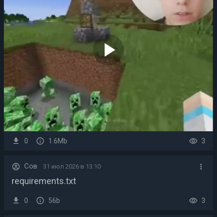
play_arrow
0
1.6Mb
3
Сов
31 июл 2026 в 13:10
requirements.txt
0
56b
3