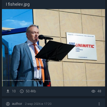
I fishelev.jpg
10
50.4Kb
48
author
2 мар 2026 в 17:20