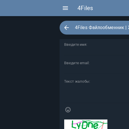
4Files
4Files Файлообменник
| 
Введите имя:
Введите email:
Текст жалобы:
mood